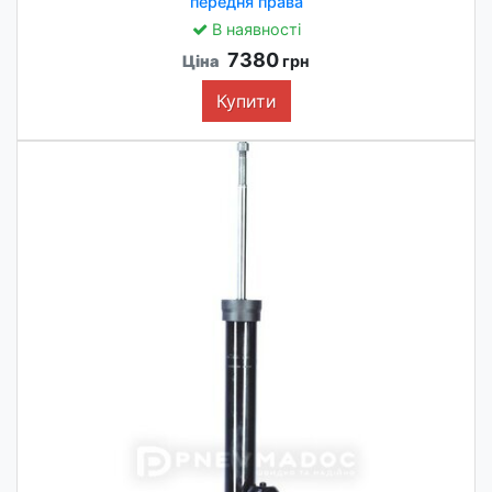
передня права
В наявності
7380
Ціна
грн
Купити