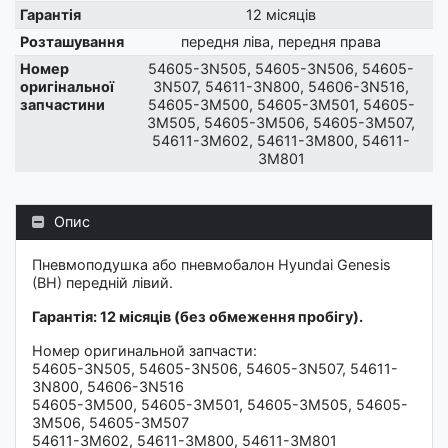
Гарантія
12 місяців
Розташування
передня ліва, передня права
Номер
54605-3N505, 54605-3N506, 54605-
оригінальної
3N507, 54611-3N800, 54606-3N516,
запчастини
54605-3M500, 54605-3M501, 54605-
3M505, 54605-3M506, 54605-3M507,
54611-3M602, 54611-3M800, 54611-
3M801
Опис
Пневмоподушка або пневмобалон Hyundai Genesis
(BH) передній лівий.
Гарантія: 12 місяців (без обмеження пробігу).
Номер оригинальной запчасти:
54605-3N505, 54605-3N506, 54605-3N507, 54611-
3N800, 54606-3N516
54605-3M500, 54605-3M501, 54605-3M505, 54605-
3M506, 54605-3M507
54611-3M602, 54611-3M800, 54611-3M801